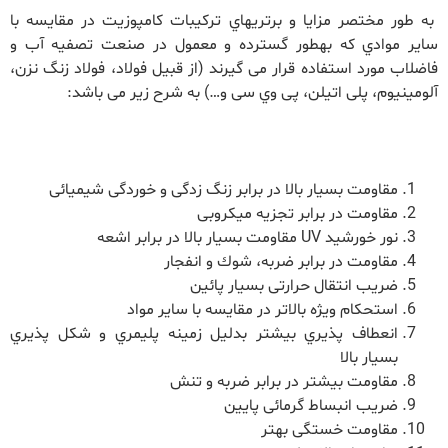
به­ طور مختصر مزایا و برتري­هاي ترکیبات کامپوزیت در مقایسه با
سایر موادي که به­طور گسترده و معمول در صنعت تصفیه آب و
فاضلاب مورد استفاده قرار می گیرند (از قبیل فولاد، فولاد زنگ نزن،
آلومینیوم، پلی اتیلن، پی وي سی و…) به شرح زیر می باشد:
مقاومت بسیار بالا در برابر زنگ زدگی و خوردگی شیمیائی
مقاومت در برابر تجزیه میکروبی
نور خورشید UV مقاومت بسیار بالا در برابر اشعه
مقاومت در برابر ضربه، شوك و انفجار
ضریب انتقال حرارتی بسیار پائین
استحکام ویژه بالاتر در مقایسه با سایر مواد
انعطاف پذیري بیشتر بدلیل زمینه پلیمري و شکل پذیري
بسیار بالا
مقاومت بیشتر در برابر ضربه و تنش
ضریب انبساط گرمائی پایین
مقاومت خستگی بهتر